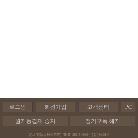
로그인
회원가입
고객센터
PC
월자동결제 중지
정기구독 해지
운세닷컴(올레소프트) | 408-04-51642 | 채희준 | 광산0561호