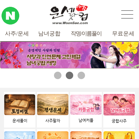
사주/운세
남녀궁합
작명/
이름풀이
무료운세
❮
❯
남여커플
운세풀이
사주팔자
궁합사주