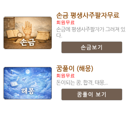
손금 평생사주팔자무료
회원무료
손금에 평생사주팔자가 그려져 있
다.
손금보기
꿈풀이 (해몽)
회원무료
돈이되는 꿈, 합격, 태몽,..
꿈풀이 보기