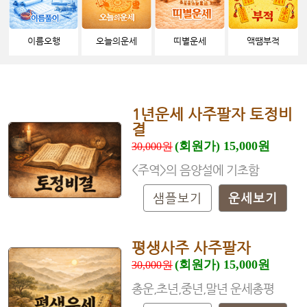
이름오행
오늘의운세
띠별운세
액땜부적
1년운세 사주팔자 토정비
결
(회원가) 15,000원
30,000원
<주역>의 음양설에 기초함
샘플보기
운세보기
평생사주 사주팔자
(회원가) 15,000원
30,000원
총운,초년,중년,말년 운세총평