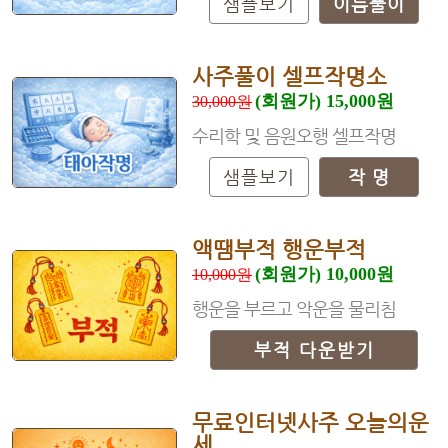
샘플보기
이름풀이
사주풀이 셀프작명소
(회원가) 15,000원
30,000원
수리학 및 음원오행 셀프작명
샘플보기
작 명
액땜부적 행운부적
(회원가) 10,000원
10,000원
행운을 부르고 악운을 물리침
부적 다운받기
무료인터넷사주 오늘의운
세